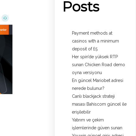
Posts
Payment methods at
casinos with a minimum
deposit of £5
Her spin’de yüksek RTP
sunan Chicken Road demo
oyna versiyonu
En güncel Mariobet adresi
nerede bulunur?
Canlı blackjack strateji
masası Bahiscom güncel ile
erişilebilir
Yatırım ve çekim
işlemlerinde güven sunan
Youwin güncel giriş adresi