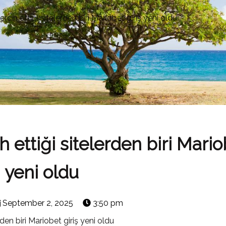
ercih ettiği sitelerden biri Mariobet giriş yeni oldu
h ettiği sitelerden biri Mario
yeni oldu
September 2, 2025
3:50 pm
erden biri Mariobet giriş yeni oldu