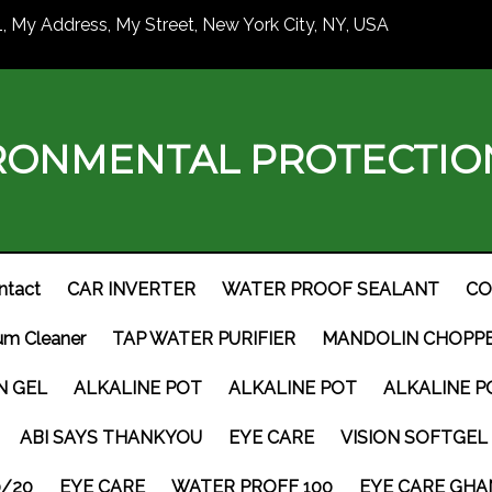
1, My Address, My Street, New York City, NY, USA
RONMENTAL PROTECTI
ntact
CAR INVERTER
WATER PROOF SEALANT
CO
um Cleaner
TAP WATER PURIFIER
MANDOLIN CHOPP
N GEL
ALKALINE POT
ALKALINE POT
ALKALINE P
ABI SAYS THANKYOU
EYE CARE
VISION SOFTGEL
0/20
EYE CARE
WATER PROFF 100
EYE CARE GHA