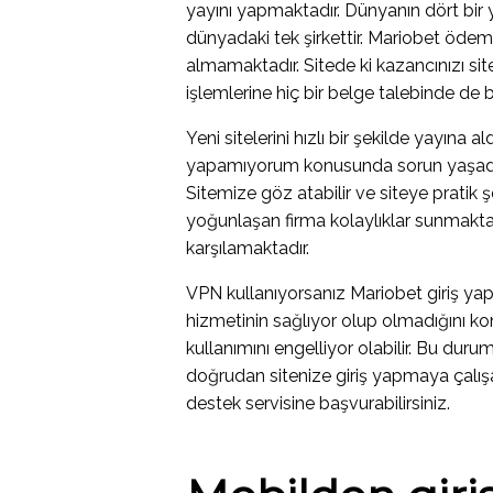
yayını yapmaktadır. Dünyanın dört bir 
dünyadaki tek şirkettir. Mariobet ödem
almamaktadır. Sitede ki kazancınızı s
işlemlerine hiç bir belge talebinde de
Yeni sitelerini hızlı bir şekilde yayına a
yapamıyorum konusunda sorun yaşadığı
Sitemize göz atabilir ve siteye pratik ş
yoğunlaşan firma kolaylıklar sunmaktadı
karşılamaktadır.
VPN kullanıyorsanız Mariobet giriş yapa
hizmetinin sağlıyor olup olmadığını k
kullanımını engelliyor olabilir. Bu du
doğrudan sitenize giriş yapmaya çalışa
destek servisine başvurabilirsiniz.