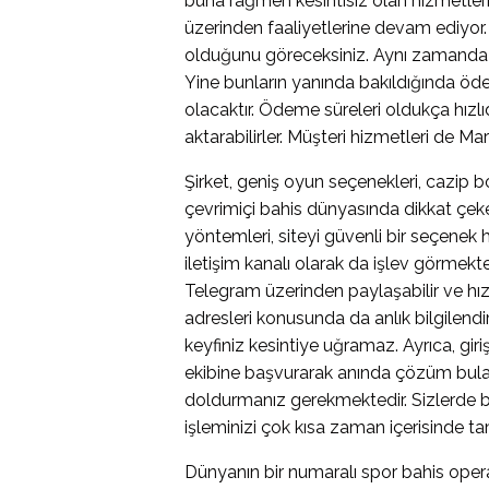
buna rağmen kesintisiz olan hizmetleri
üzerinden faaliyetlerine devam ediyor.
olduğunu göreceksiniz. Aynı zamanda 
Yine bunların yanında bakıldığında ö
olacaktır. Ödeme süreleri oldukça hızlıd
aktarabilirler. Müşteri hizmetleri de Mar
Şirket, geniş oyun seçenekleri, cazip b
çevrimiçi bahis dünyasında dikkat çeke
yöntemleri, siteyi güvenli bir seçenek h
iletişim kanalı olarak da işlev görmektedi
Telegram üzerinden paylaşabilir ve hızlı 
adresleri konusunda da anlık bilgilendi
keyfiniz kesintiye uğramaz. Ayrıca, gir
ekibine başvurarak anında çözüm bulabi
doldurmanız gerekmektedir. Sizlerde b
işleminizi çok kısa zaman içerisinde 
Dünyanın bir numaralı spor bahis ope