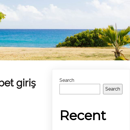
bet giriş
Search
Search
Recent