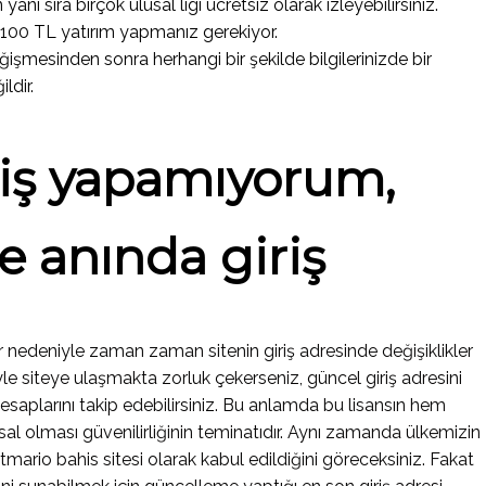
anı sıra birçok ulusal ligi ücretsiz olarak izleyebilirsiniz.
100 TL yatırım yapmanız gerekiyor.
ğişmesinden sonra herhangi bir şekilde bilgilerinizde bir
ldir.
riş yapamıyorum,
ne anında giriş
 nedeniyle zaman zaman sitenin giriş adresinde değişiklikler
yle siteye ulaşmakta zorluk çekerseniz, güncel giriş adresini
saplarını takip edebilirsiniz. Bu anlamda bu lisansın hem
 olması güvenilirliğinin teminatıdır. Aynı zamanda ülkemizin
mario bahis sitesi olarak kabul edildiğini göreceksiniz. Fakat