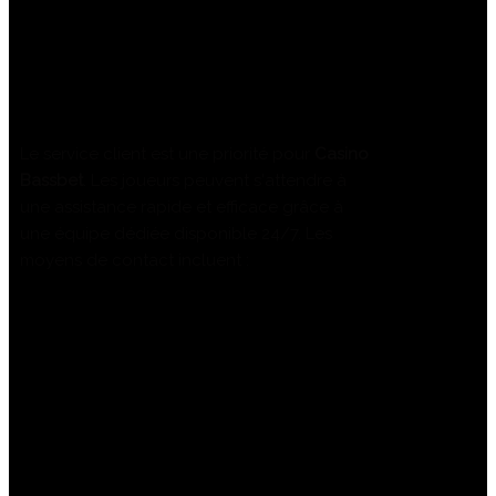
4. L'Expérience
Client
Le service client est une priorité pour
Casino
Bassbet
. Les joueurs peuvent s'attendre à
une assistance rapide et efficace grâce à
une équipe dédiée disponible 24/7. Les
moyens de contact incluent :
Chat en Direct :
Une option pratique
pour obtenir des réponses immédiates.
Email :
Pour des requêtes moins
urgentes, l'email reste une option
valable.
FAQ Complète :
Une section FAQ
exhaustive couvre les questions
courantes, offrant une aide