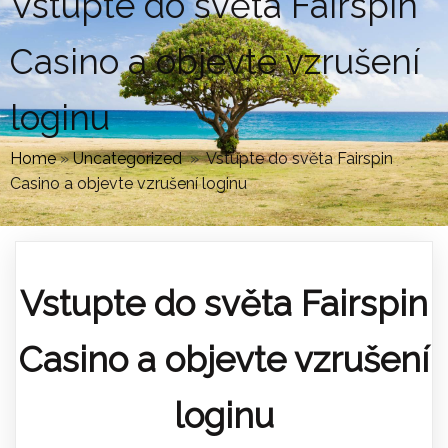
Vstupte do světa Fairspin
Casino a objevte vzrušení
loginu
Home
»
Uncategorized
»
Vstupte do světa Fairspin
Casino a objevte vzrušení loginu
Vstupte do světa Fairspin
Casino a objevte vzrušení
loginu