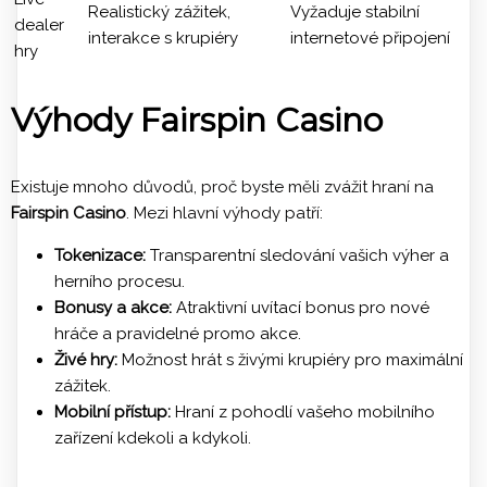
Realistický zážitek,
Vyžaduje stabilní
dealer
interakce s krupiéry
internetové připojení
hry
Výhody Fairspin Casino
Existuje mnoho důvodů, proč byste měli zvážit hraní na
Fairspin Casino
. Mezi hlavní výhody patří:
Tokenizace:
Transparentní sledování vašich výher a
herního procesu.
Bonusy a akce:
Atraktivní uvítací bonus pro nové
hráče a pravidelné promo akce.
Živé hry:
Možnost hrát s živými krupiéry pro maximální
zážitek.
Mobilní přístup:
Hraní z pohodlí vašeho mobilního
zařízení kdekoli a kdykoli.