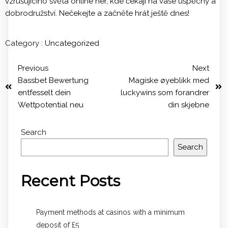
vzrušujícího světa online her, kde čekají na vaše úspěchy a
dobrodružství. Nečekejte a začněte hrát ještě dnes!
Category :
Uncategorized
Previous
Next
Bassbet Bewertung
Magiske øyeblikk med
entfesselt dein
luckywins som forandrer
Wettpotential neu
din skjebne
Search
Search
Recent Posts
Payment methods at casinos with a minimum
deposit of £5