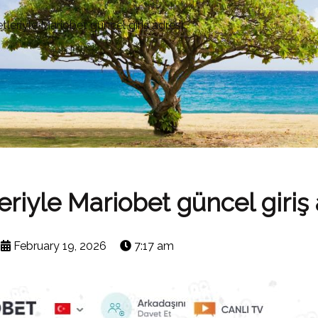
tleriyle Mariobet güncel giriş adresi
eriyle Mariobet güncel giriş
February 19, 2026
7:17 am