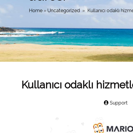
Home
»
Uncategorized
»
Kullanıcı odaklı hizme
Kullanıcı odaklı hizmetl
Support