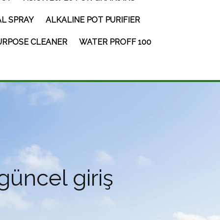
AL SPRAY
ALKALINE POT PURIFIER
URPOSE CLEANER
WATER PROFF 100
güncel giriş