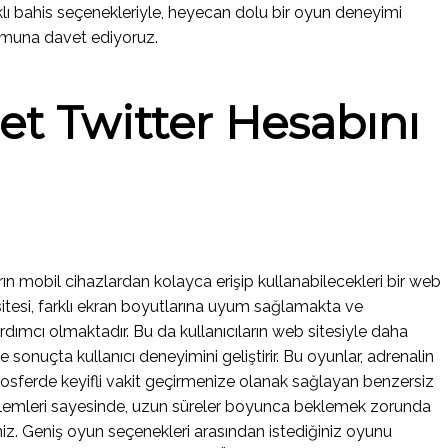
rklı bahis seçenekleriyle, heyecan dolu bir oyun deneyimi
ormuna davet ediyoruz.
et Twitter Hesabını
arın mobil cihazlardan kolayca erişip kullanabilecekleri bir web
sitesi, farklı ekran boyutlarına uyum sağlamakta ve
ardımcı olmaktadır. Bu da kullanıcıların web sitesiyle daha
 sonuçta kullanıcı deneyimini geliştirir. Bu oyunlar, adrenalin
osferde keyifli vakit geçirmenize olanak sağlayan benzersiz
ik işlemleri sayesinde, uzun süreler boyunca beklemek zorunda
niz. Geniş oyun seçenekleri arasından istediğiniz oyunu