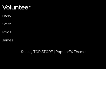
Volunteer
Harry
Smith
Rods
James
© 2023 TOP STORE |
PopularFX Theme