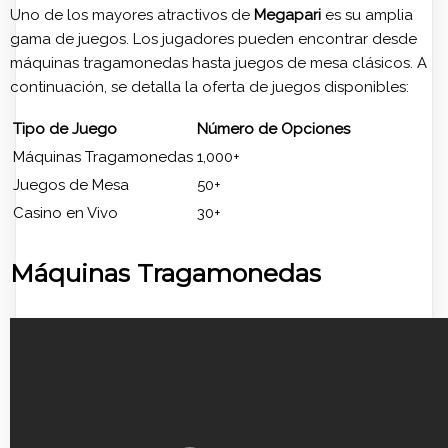
Uno de los mayores atractivos de
Megapari
es su amplia
gama de juegos. Los jugadores pueden encontrar desde
máquinas tragamonedas hasta juegos de mesa clásicos. A
continuación, se detalla la oferta de juegos disponibles:
Tipo de Juego
Número de Opciones
Máquinas Tragamonedas
1,000+
Juegos de Mesa
50+
Casino en Vivo
30+
Máquinas Tragamonedas