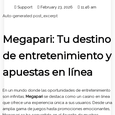
Support
February 23, 2026
11:46 am
Auto-generated post_excerpt
Megapari: Tu destino
de entretenimiento y
apuestas en línea
En un mundo donde las oportunidades de entretenimiento
son infinitas,
Megapari
se destaca como un casino en línea
que ofrece una experiencia única a sus usuarios. Desde una
amplia gama de juegos hasta promociones emocionantes,
Megapari se ha convertido en el favorito de muchos