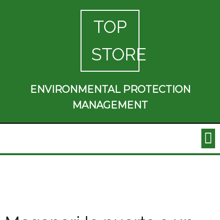
TOP
STORE
ENVIRONMENTAL PROTECTION
MANAGEMENT