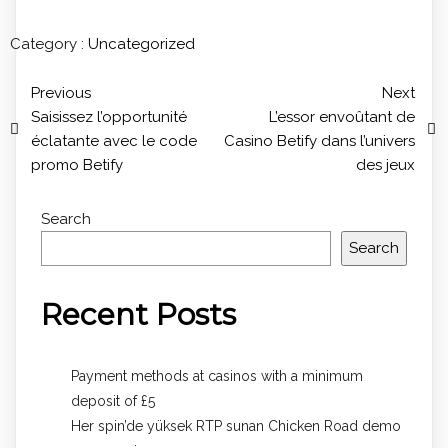
Category :
Uncategorized
Previous
Next
Saisissez l’opportunité
L’essor envoûtant de
éclatante avec le code
Casino Betify dans l’univers
promo Betify
des jeux
Search
Search
Recent Posts
Payment methods at casinos with a minimum
deposit of £5
Her spin’de yüksek RTP sunan Chicken Road demo