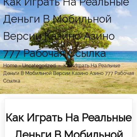
Как Играть На Реальные
Деньги В Мобильной
Версии Казино Азино
777 Рабочая Ссылка
Home
»
Uncategorized
»
Как Играть На Реальные
Деньги В Мобильной Версии Казино Азино 777 Рабочая
Ссылка
Как Играть На Реальные
Деньги В Мобильной