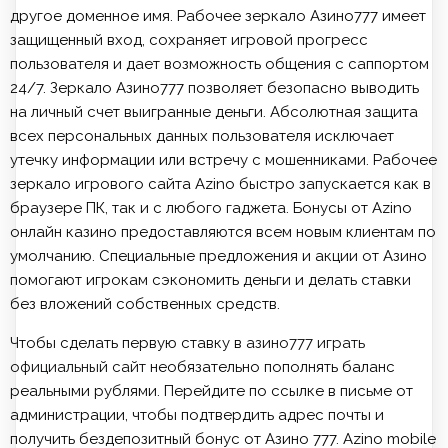
другое доменное имя. Рабочее зеркало Азино777 имеет
защищенный вход, сохраняет игровой прогресс
пользователя и дает возможность общения с саппортом
24/7. Зеркало Азино777 позволяет безопасно выводить
на личный счет выигранные деньги. Абсолютная защита
всех персональных данных пользователя исключает
утечку информации или встречу с мошенниками. Рабочее
зеркало игрового сайта Azino быстро запускается как в
браузере ПК, так и с любого гаджета. Бонусы от Azino
онлайн казино предоставляются всем новым клиентам по
умолчанию. Специальные предложения и акции от Азино
помогают игрокам сэкономить деньги и делать ставки
без вложений собственных средств.
Чтобы сделать первую ставку в
азино777 играть
официальный сайт
необязательно пополнять баланс
реальными рублями. Перейдите по ссылке в письме от
администрации, чтобы подтвердить адрес почты и
получить бездепозитный бонус от Азино 777. Azino mobile