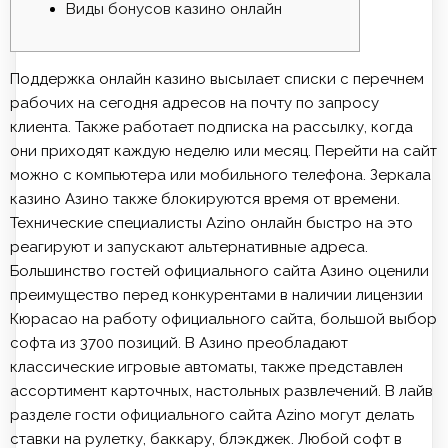
Виды бонусов казино онлайн
Поддержка онлайн казино высылает списки с перечнем
рабочих на сегодня адресов на почту по запросу
клиента. Также работает подписка на рассылку, когда
они приходят каждую неделю или месяц. Перейти на сайт
можно с компьютера или мобильного телефона. Зеркала
казино Азино также блокируются время от времени.
Технические специалисты Azino онлайн быстро на это
реагируют и запускают альтернативные адреса.
Большинство гостей официального сайта Азино оценили
преимущество перед конкурентами в наличии лицензии
Кюрасао на работу официального сайта, большой выбор
софта из 3700 позиций. В Азино преобладают
классические игровые автоматы, также представлен
ассортимент карточных, настольных развлечений. В лайв
разделе гости официального сайта Azino могут делать
ставки на рулетку, баккару, блэкджек. Любой софт в