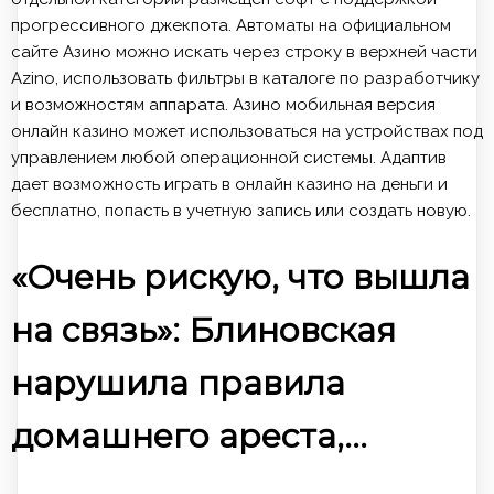
прогрессивного джекпота. Автоматы на официальном
сайте Азино можно искать через строку в верхней части
Azino, использовать фильтры в каталоге по разработчику
и возможностям аппарата. Азино мобильная версия
онлайн казино может использоваться на устройствах под
управлением любой операционной системы. Адаптив
дает возможность играть в онлайн казино на деньги и
бесплатно, попасть в учетную запись или создать новую.
«Очень рискую, что вышла
на связь»: Блиновская
нарушила правила
домашнего ареста,...