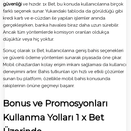
güvenliği
ve hızıdır. 1x Bet, bu konuda kullanıcılarına birçok
farklı seçenek sunar. Yukarıdaki tabloda da görüldüğü gibi
kredi kartı ve e-cüzdan ile yapılan işlemler anında
gerçekleşirken, banka havalesi biraz daha uzun sürebilir.
Ancak tüm yöntemlerde komisyon oranları oldukça
düşüktür veya hiç yoktur.
Sonuç olarak 1x Bet, kullanıcılarına geniş bahis seçenekleri
ve güvenli ödeme yöntemleri sunarak piyasada öne çıkar.
Mobil cihazlardan kolay erişim imkanı sağlaması da kullanıcı
deneyimini artırır. Bahis tutkunları için hızlı ve etkili çözümler
sunan bu platform, özellikle mobil bahis konusunda
rakiplerinin önüne geçmeyi başarır.
Bonus ve Promosyonları
Kullanma Yolları 1 x Bet