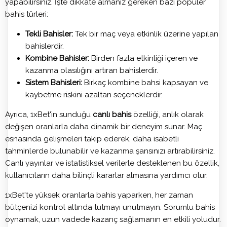
yapabilirsiniz. İşte dikkate almanız gereken bazı popüler
bahis türleri:
Tekli Bahisler:
Tek bir maç veya etkinlik üzerine yapılan
bahislerdir.
Kombine Bahisler:
Birden fazla etkinliği içeren ve
kazanma olasılığını artıran bahislerdir.
Sistem Bahisleri:
Birkaç kombine bahsi kapsayan ve
kaybetme riskini azaltan seçeneklerdir.
Ayrıca, 1xBet'in sunduğu
canlı bahis
özelliği, anlık olarak
değişen oranlarla daha dinamik bir deneyim sunar. Maç
esnasında gelişmeleri takip ederek, daha isabetli
tahminlerde bulunabilir ve kazanma şansınızı artırabilirsiniz.
Canlı yayınlar ve istatistiksel verilerle desteklenen bu özellik,
kullanıcıların daha bilinçli kararlar almasına yardımcı olur.
1xBet'te yüksek oranlarla bahis yaparken, her zaman
bütçenizi kontrol altında tutmayı unutmayın. Sorumlu bahis
oynamak, uzun vadede kazanç sağlamanın en etkili yoludur.