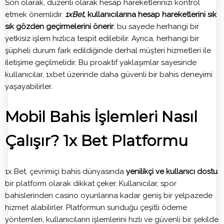
Son olarak, düzenli olarak hesap hareketlerinizi kontrol
etmek önemlidir.
1xBet
, kullanıcılarına hesap hareketlerini sık
sık gözden geçirmelerini önerir
; bu sayede herhangi bir
yetkisiz işlem hızlıca tespit edilebilir. Ayrıca, herhangi bir
şüpheli durum fark edildiğinde derhal müşteri hizmetleri ile
iletişime geçilmelidir. Bu proaktif yaklaşımlar sayesinde
kullanıcılar,
1xbet
üzerinde daha güvenli bir bahis deneyimi
yaşayabilirler.
Mobil Bahis İşlemleri Nasıl
Çalışır? 1x Bet Platformu
1x Bet, çevrimiçi bahis dünyasında
yenilikçi ve kullanıcı dostu
bir platform olarak dikkat çeker. Kullanıcılar, spor
bahislerinden casino oyunlarına kadar geniş bir yelpazede
hizmet alabilirler. Platformun sunduğu çeşitli ödeme
yöntemleri, kullanıcıların işlemlerini hızlı ve güvenli bir şekilde