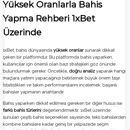
Yüksek Oranlarla Bahis
Yapma Rehberi 1xBet
Üzerinde
1xBet, bahis dünyasında
yüksek oranlar
sunarak dikkat
çeken bir platformdur. Bu platformda bahis yaparken,
kullanıcılar için önemli olan bazı stratejileri göz önünde
bulundurmak gerekir. Öncelikle,
doğru analiz
yaparak hangi
maçlara yatırım yapacağınızı belirlemek büyük önem taşır.
İstatistikleri ve takım performanslarını incelemek, başarılı
bahisler yapmanın anahtarıdır.
Bahis yaparken dikkat edilmesi gereken bir diğer husus ise
farklı bahis türlerini
değerlendirmektir. 1xBet üzerinde
sunulan çeşitli bahis seçenekleri sayesinde, tekli bahislerden
kombine bahislere kadar geniş bir yelpazede seçim