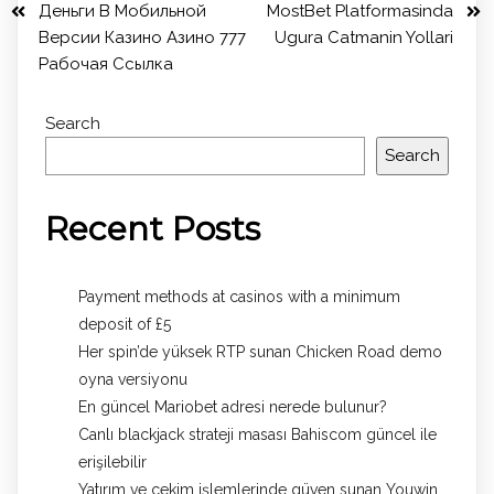
Деньги В Мобильной
MostBet Platformasinda
Версии Казино Азино 777
Ugura Catmanin Yollari
Рабочая Ссылка
Search
Search
Recent Posts
Payment methods at casinos with a minimum
deposit of £5
Her spin’de yüksek RTP sunan Chicken Road demo
oyna versiyonu
En güncel Mariobet adresi nerede bulunur?
Canlı blackjack strateji masası Bahiscom güncel ile
erişilebilir
Yatırım ve çekim işlemlerinde güven sunan Youwin