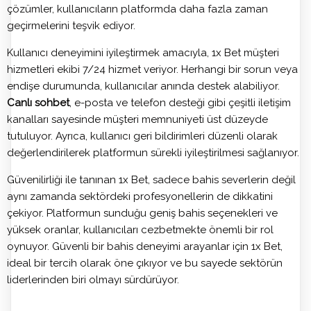
çözümler, kullanıcıların platformda daha fazla zaman
geçirmelerini teşvik ediyor.
Kullanıcı deneyimini iyileştirmek amacıyla, 1x Bet müşteri
hizmetleri ekibi 7/24 hizmet veriyor. Herhangi bir sorun veya
endişe durumunda, kullanıcılar anında destek alabiliyor.
Canlı sohbet
, e-posta ve telefon desteği gibi çeşitli iletişim
kanalları sayesinde müşteri memnuniyeti üst düzeyde
tutuluyor. Ayrıca, kullanıcı geri bildirimleri düzenli olarak
değerlendirilerek platformun sürekli iyileştirilmesi sağlanıyor.
Güvenilirliği ile tanınan 1x Bet, sadece bahis severlerin değil
aynı zamanda sektördeki profesyonellerin de dikkatini
çekiyor. Platformun sunduğu geniş bahis seçenekleri ve
yüksek oranlar, kullanıcıları cezbetmekte önemli bir rol
oynuyor. Güvenli bir bahis deneyimi arayanlar için 1x Bet,
ideal bir tercih olarak öne çıkıyor ve bu sayede sektörün
liderlerinden biri olmayı sürdürüyor.