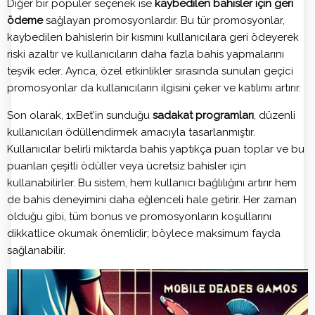
Diğer bir popüler seçenek ise
kaybedilen bahisler için geri
ödeme
sağlayan promosyonlardır. Bu tür promosyonlar,
kaybedilen bahislerin bir kısmını kullanıcılara geri ödeyerek
riski azaltır ve kullanıcıların daha fazla bahis yapmalarını
teşvik eder. Ayrıca, özel etkinlikler sırasında sunulan geçici
promosyonlar da kullanıcıların ilgisini çeker ve katılımı artırır.
Son olarak, 1xBet'in sunduğu
sadakat programları
, düzenli
kullanıcıları ödüllendirmek amacıyla tasarlanmıştır.
Kullanıcılar belirli miktarda bahis yaptıkça puan toplar ve bu
puanları çeşitli ödüller veya ücretsiz bahisler için
kullanabilirler. Bu sistem, hem kullanıcı bağlılığını artırır hem
de bahis deneyimini daha eğlenceli hale getirir. Her zaman
olduğu gibi, tüm bonus ve promosyonların koşullarını
dikkatlice okumak önemlidir; böylece maksimum fayda
sağlanabilir.