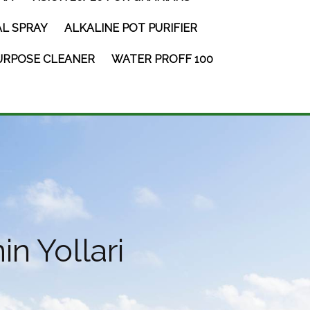
AL SPRAY
ALKALINE POT PURIFIER
URPOSE CLEANER
WATER PROFF 100
n Yollari