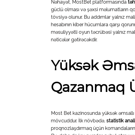
Nəhayət, MostBet platformasında
təh
güclü olması və şəxsi məlumatların qor
tövsiyə olunur. Bu addımlar yalnız mal
hesabının kiber hücumlara qarşı qorun
məsuliyyətli oyun təcrübəsi yalnız m
nəticələr gətirəcəkdir.
Yüksək Əmsa
Qazanmaq Ü
Most Bet kazinosunda yüksək əmsallı
mövcuddur. İlk növbədə,
statistik anal
proqnozlaşdırmaq üçün komandaların və 