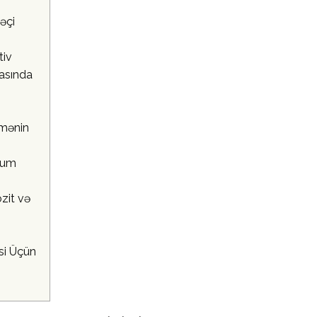
əçi
tiv
asında
tmənin
mum
zit və
si Üçün