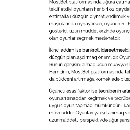
MostBet platformasında uğura çatma
təklif etdiyi oyunların hər biri öz qayd
ehtimalları düzgün qiymətləndirmək və
maşınlarında oynayarkən, oyunun RTP (
göstərici, uzun müddət ərzində oyunç
olan oyunlar seçmək məsləhətdir.
İkinci addım isə
bankroll idarəetməsi
di
düzgün planlaşdırmaq önəmlidir. Oyunç
Bunun qarşısını almaq üçün müəyyən li
Həmçinin, MostBet platformasında tə
da büdcəni artırmağa kömək edə bilər
Üçüncü əsas faktor isə
təcrübənin artı
oyunları sınaqdan keçirmək və təcrüb
uyğun oyun tapmaq mümkündür - kart
mövcuddur. Oyunları yaxşı tanımaq və 
uzunmüddətli perspektivdə uğur şansın