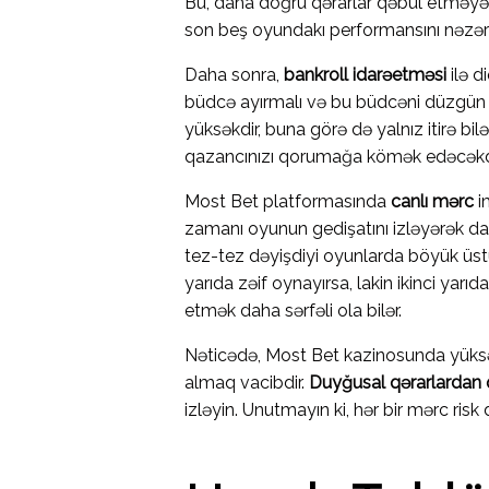
Bu, daha doğru qərarlar qəbul etməy
son beş oyundakı performansını nəzər
Daha sonra,
bankroll idarəetməsi
ilə d
büdcə ayırmalı və bu büdcəni düzgün id
yüksəkdir, buna görə də yalnız itirə 
qazancınızı qorumağa kömək edəcəkdi
Most Bet platformasında
canlı mərc
i
zamanı oyunun gedişatını izləyərək daha
tez-tez dəyişdiyi oyunlarda böyük üst
yarıda zəif oynayırsa, lakin ikinci yar
etmək daha sərfəli ola bilər.
Nəticədə, Most Bet kazinosunda yüksə
almaq vacibdir.
Duyğusal qərarlardan 
izləyin. Unutmayın ki, hər bir mərc risk