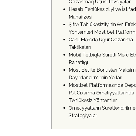
Qazanmaq Üçün Tövsiyələr
Hesab Təhlükəsizliyi və İstifad
Mühafizəsi
Şifrə Təhlükəsizliyinin Ən Effek
Yöntəmləri Most bet Platform
Canlı Mərcdə Uğur Qazanma
Taktikaları
Mobil Tətbiqlə Sürətli Mərc E
Rahatlığı
Most Bet ilə Bonusları Maksi
Dəyərləndirmənin Yolları
Mostbet Platformasında Depo
Pul Çıxarma Əməliyyatlarında
Təhlükəsiz Yöntəmlər
Əməliyyatların Sürətləndirilmə
Strategiyalar