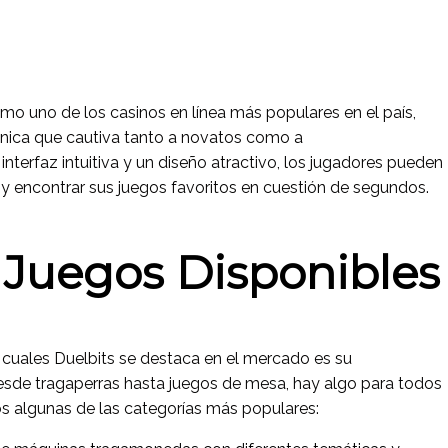
o uno de los casinos en línea más populares en el país,
única que cautiva tanto a novatos como a
interfaz intuitiva y un diseño atractivo, los jugadores pueden
y encontrar sus juegos favoritos en cuestión de segundos.
 Juegos Disponibles
s cuales Duelbits se destaca en el mercado es su
esde tragaperras hasta juegos de mesa, hay algo para todos
os algunas de las categorías más populares: