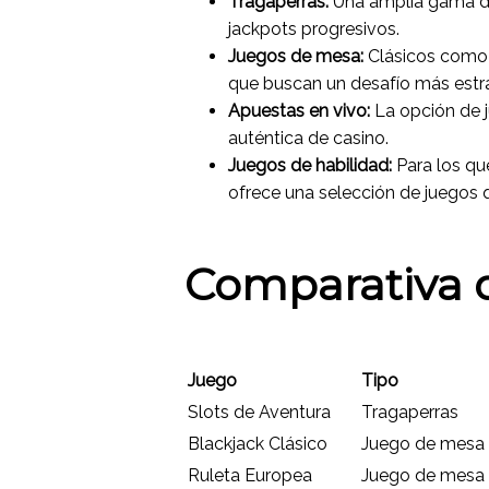
Tragaperras:
Una amplia gama d
jackpots progresivos.
Juegos de mesa:
Clásicos como b
que buscan un desafío más estr
Apuestas en vivo:
La opción de j
auténtica de casino.
Juegos de habilidad:
Para los qu
ofrece una selección de juegos q
Comparativa 
Juego
Tipo
Slots de Aventura
Tragaperras
Blackjack Clásico
Juego de mesa
Ruleta Europea
Juego de mesa