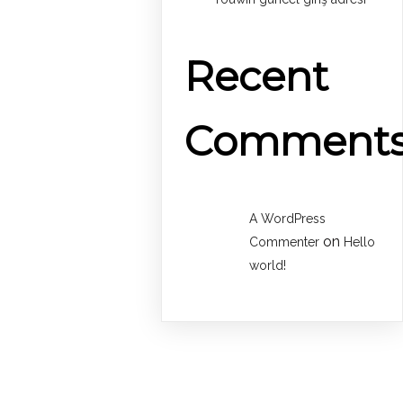
Recent
Comment
A WordPress
on
Commenter
Hello
world!