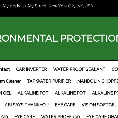
1, My Address, My Street, New York City, NY, USA
RONMENTAL PROTECTI
ntact
CAR INVERTER
WATER PROOF SEALANT
CO
um Cleaner
TAP WATER PURIFIER
MANDOLIN CHOPP
N GEL
ALKALINE POT
ALKALINE POT
ALKALINE P
ABI SAYS THANKYOU
EYE CARE
VISION SOFTGEL
0/20
EYE CARE
WATER PROFF 100
EYE CARE GHA