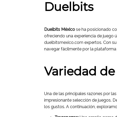
Duelbits
Duelbits México
se ha posicionado com
ofreciendo una experiencia de juego 
duelbitsmexico.com
expertos. Con su 
navegar fácilmente por la plataforma 
Variedad de
Una de las principales razones por la
impresionante selección de juegos. D
los gustos. A continuación, exploram