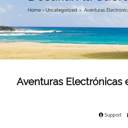
Home
»
Uncategorized
»
Aventuras Electrónic
Aventuras Electrónicas 
Support