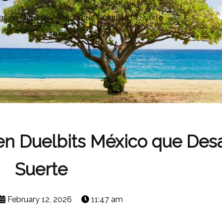
as en Duelbits México que Desafían la Suerte
en Duelbits México que Desa
Suerte
February 12, 2026
11:47 am