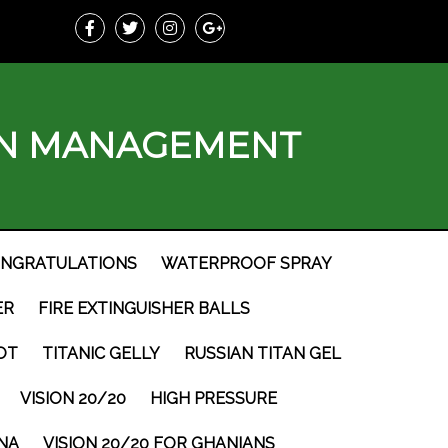
ON MANAGEMENT
NGRATULATIONS
WATERPROOF SPRAY
ER
FIRE EXTINGUISHER BALLS
OT
TITANIC GELLY
RUSSIAN TITAN GEL
VISION 20/20
HIGH PRESSURE
NA
VISION 20/20 FOR GHANIANS