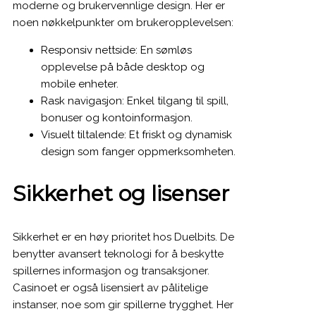
moderne og brukervennlige design. Her er
noen nøkkelpunkter om brukeropplevelsen:
Responsiv nettside: En sømløs
opplevelse på både desktop og
mobile enheter.
Rask navigasjon: Enkel tilgang til spill,
bonuser og kontoinformasjon.
Visuelt tiltalende: Et friskt og dynamisk
design som fanger oppmerksomheten.
Sikkerhet og lisenser
Sikkerhet er en høy prioritet hos Duelbits. De
benytter avansert teknologi for å beskytte
spillernes informasjon og transaksjoner.
Casinoet er også lisensiert av pålitelige
instanser, noe som gir spillerne trygghet. Her