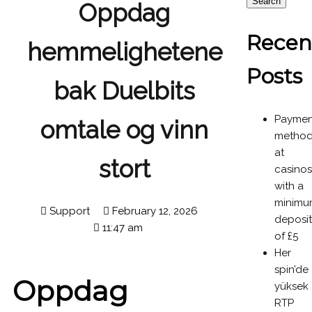
Search
Oppdag
Recen
hemmelighetene
Posts
bak Duelbits
Paymen
omtale og vinn
method
at
stort
casinos
with a
minimu
Support
February 12, 2026
deposit
11:47 am
of £5
Her
spin’de
Oppdag
yüksek
RTP