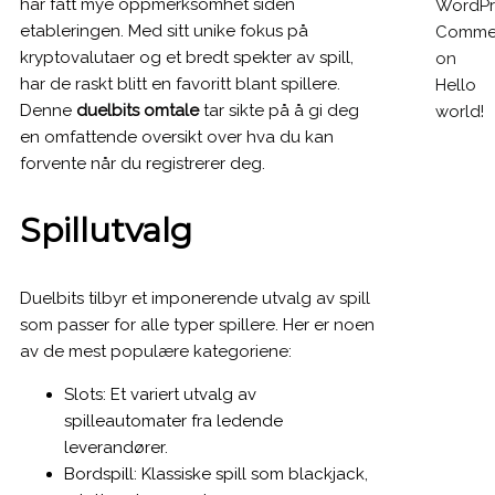
har fått mye oppmerksomhet siden
WordPr
etableringen. Med sitt unike fokus på
Comme
kryptovalutaer og et bredt spekter av spill,
on
har de raskt blitt en favoritt blant spillere.
Hello
Denne
duelbits omtale
tar sikte på å gi deg
world!
en omfattende oversikt over hva du kan
forvente når du registrerer deg.
Spillutvalg
Duelbits tilbyr et imponerende utvalg av spill
som passer for alle typer spillere. Her er noen
av de mest populære kategoriene:
Slots: Et variert utvalg av
spilleautomater fra ledende
leverandører.
Bordspill: Klassiske spill som blackjack,