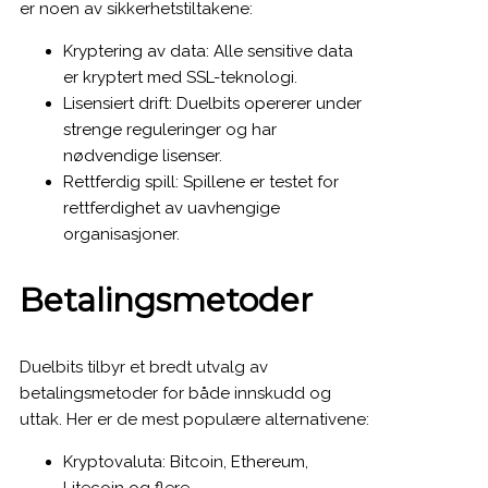
er noen av sikkerhetstiltakene:
Kryptering av data: Alle sensitive data
er kryptert med SSL-teknologi.
Lisensiert drift: Duelbits opererer under
strenge reguleringer og har
nødvendige lisenser.
Rettferdig spill: Spillene er testet for
rettferdighet av uavhengige
organisasjoner.
Betalingsmetoder
Duelbits tilbyr et bredt utvalg av
betalingsmetoder for både innskudd og
uttak. Her er de mest populære alternativene:
Kryptovaluta: Bitcoin, Ethereum,