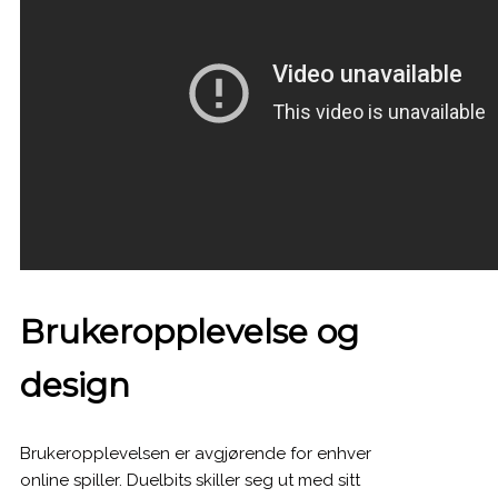
Brukeropplevelse og
design
Brukeropplevelsen er avgjørende for enhver
online spiller. Duelbits skiller seg ut med sitt