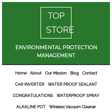
TOP
STORE
ENVIRONMENTAL PROTECTION
MANAGEMENT
Home
About
Our Mission
Blog
Contact
CAR INVERTER
WATER PROOF SEALANT
CONGRATULATIONS
WATERPROOF SPRAY
ALKALINE POT
Wireless Vacuum Cleaner