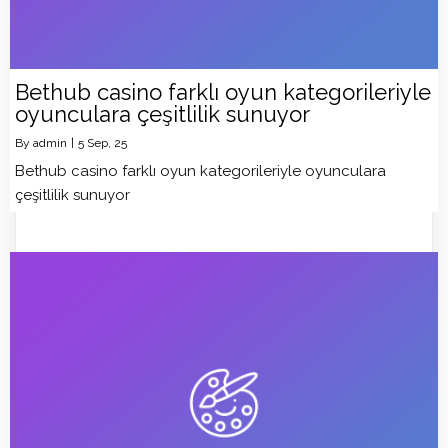
Bethub casino farklı oyun kategorileriyle
oyunculara çeşitlilik sunuyor
By
admin
|
5
Sep, 25
Bethub casino farklı oyun kategorileriyle oyunculara
çeşitlilik sunuyor