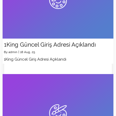
1King Güncel Giriş Adresi Açıklandı
By
admin
|
18
Aug, 25
1King Güncel Giriş Adresi Açıklandı