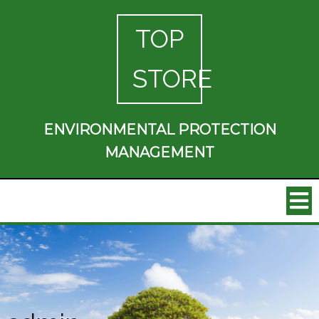
TOP
STORE
ENVIRONMENTAL PROTECTION
MANAGEMENT