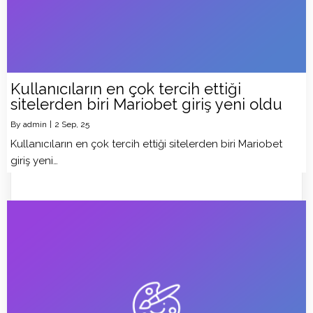
Kullanıcıların en çok tercih ettiği
sitelerden biri Mariobet giriş yeni oldu
By
admin
|
2
Sep, 25
Kullanıcıların en çok tercih ettiği sitelerden biri Mariobet
giriş yeni…