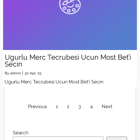
Ugurlu Merc Tecrubesi Ucun Most Bet’i
Secin
By
admin
|
30
Apr, 25
Ugurlu Merc Tecrubesi Ucun Most Bet'i Secin
Previous
1
2
3
4
Next
Search