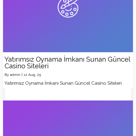
Yatırımsız Oynama İmkanı Sunan Güncel
Casino Siteleri
By
admin
|
12
Aug, 25
Yatırımsız Oynama İmkanı Sunan Güncel Casino Siteleri