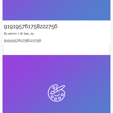
919195761758222756
By
admin
|
18
Sep, 25
919195761758222756