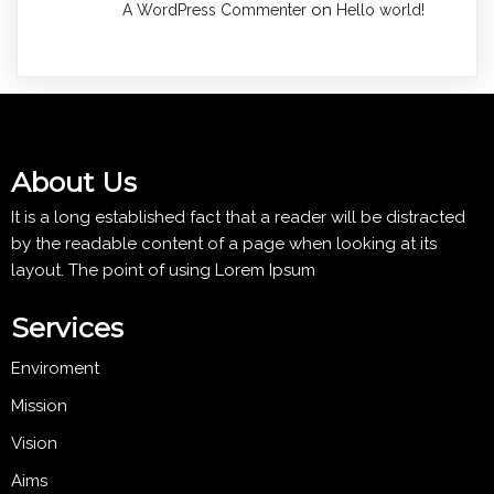
on
A WordPress Commenter
Hello world!
About Us
It is a long established fact that a reader will be distracted
by the readable content of a page when looking at its
layout. The point of using Lorem Ipsum
Services
Enviroment
Mission
Vision
Aims