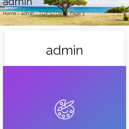
admin
Home
»
admin - TOP STORE - Page 3
admin