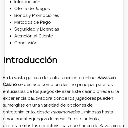
Introducción
Oferta de Juegos
Bonos y Promociones
Métodos de Pago
Seguridad y Licencias
Atención al Cliente
Conclusión
Introducción
En la vasta galaxia del entretenimiento online,
Savaspin
Casino
se destaca como un destino principal para los
entusiastas de los juegos de azar. Este casino ofrece una
experiencia cautivadora donde los jugadores pueden
sumergirse en una variedad de opciones de
entretenimiento, desde
tragamonedas
luminosas hasta
emocionantes juegos de mesa. En este artículo,
exploraremos las características que hacen de Savaspin un