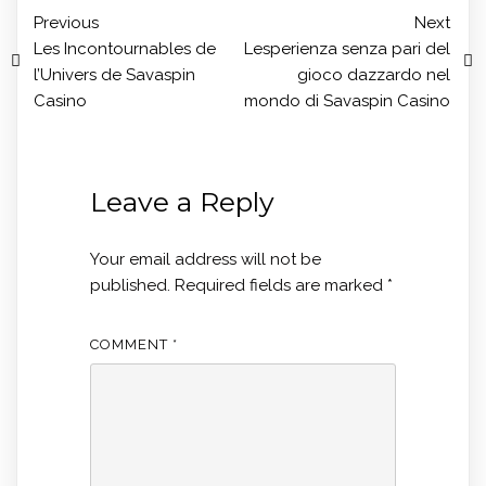
Previous
Next
Les Incontournables de
Lesperienza senza pari del
l’Univers de Savaspin
gioco dazzardo nel
Casino
mondo di Savaspin Casino
Leave a Reply
Your email address will not be
published.
Required fields are marked
*
COMMENT
*