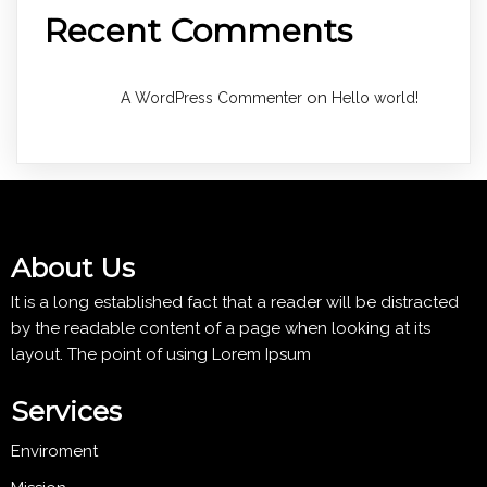
Recent Comments
on
A WordPress Commenter
Hello world!
About Us
It is a long established fact that a reader will be distracted
by the readable content of a page when looking at its
layout. The point of using Lorem Ipsum
Services
Enviroment