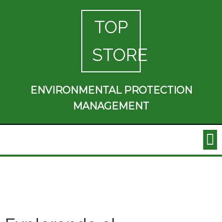
TOP
STORE
ENVIRONMENTAL PROTECTION
MANAGEMENT