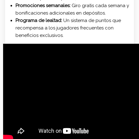
Promociones semanales:
Giro gratis cada semana y
bonificaciones adicionales en depósitos.
Programa de lealtad:
Un sistema de puntos que
recompensa a los jugadores frecuentes con
beneficios exclusivos.