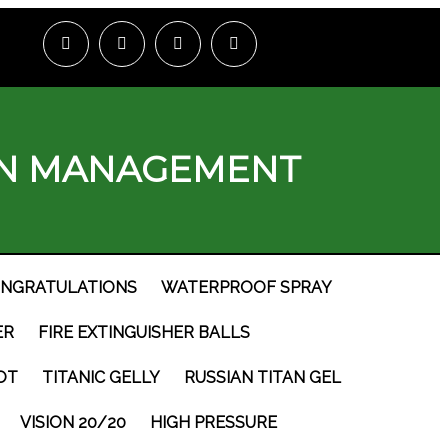
ON MANAGEMENT
NGRATULATIONS
WATERPROOF SPRAY
ER
FIRE EXTINGUISHER BALLS
OT
TITANIC GELLY
RUSSIAN TITAN GEL
VISION 20/20
HIGH PRESSURE