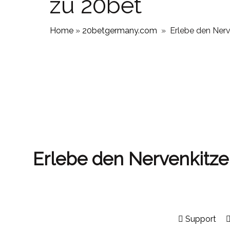
zu 20bet
Home
»
20betgermany.com
»
Erlebe den Nerv
Erlebe den Nervenkitze
Support