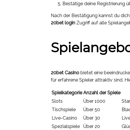
Bestätige deine Registrierung ü
Nach der Bestätigung kannst du di
20bet login
Zugriff auf alle Spielange
Spielangebo
20bet Casino
bietet eine beeindrucke
für erfahrene Spieler attraktiv sind. 
Spielkategorie
Anzahl der Spiele
Slots
Über 1000
Sta
Tischspiele
Über 50
Bla
Live-Casino
Über 30
Liv
Spezialspiele
Über 20
Glü