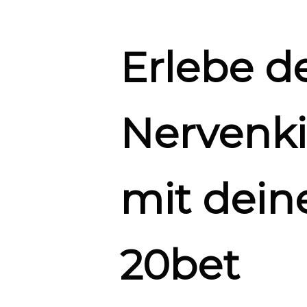
Erlebe d
Nervenki
mit dei
20bet