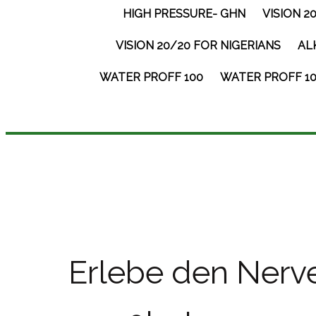
HIGH PRESSURE- GHN
VISION 2
VISION 20/20 FOR NIGERIANS
AL
WATER PROFF 100
WATER PROFF 1
Erlebe den Nerve