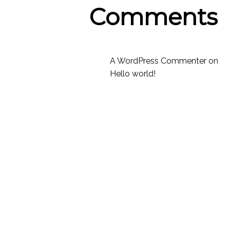
Comments
A WordPress Commenter
on
Hello world!