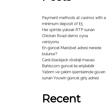
Payment methods at casinos with a
minimum deposit of £5
Her spin’de yüksek RTP sunan
Chicken Road demo oyna
versiyonu
En güncel Mariobet adresi nerede
bulunur?
Canlı blackjack strateji masası
Bahiscom güncel ile erişilebilir
Yatırım ve çekim işlemlerinde güven
sunan Youwin güncel giriş adresi
Recent