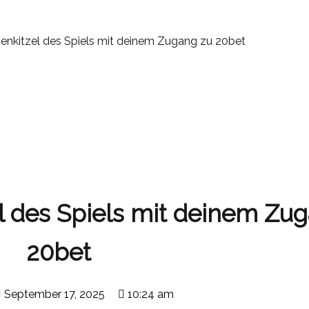
enkitzel des Spiels mit deinem Zugang zu 20bet
l des Spiels mit deinem Zu
20bet
September 17, 2025
10:24 am