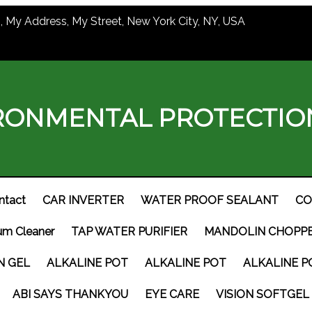
1, My Address, My Street, New York City, NY, USA
RONMENTAL PROTECTI
ntact
CAR INVERTER
WATER PROOF SEALANT
CO
um Cleaner
TAP WATER PURIFIER
MANDOLIN CHOPP
N GEL
ALKALINE POT
ALKALINE POT
ALKALINE P
ABI SAYS THANKYOU
EYE CARE
VISION SOFTGEL