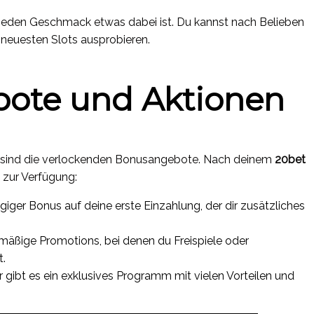
ür jeden Geschmack etwas dabei ist. Du kannst nach Belieben
e neuesten Slots ausprobieren.
ote und Aktionen
sind die verlockenden Bonusangebote. Nach deinem
20bet
 zur Verfügung:
iger Bonus auf deine erste Einzahlung, der dir zusätzliches
äßige Promotions, bei denen du Freispiele oder
t.
r gibt es ein exklusives Programm mit vielen Vorteilen und