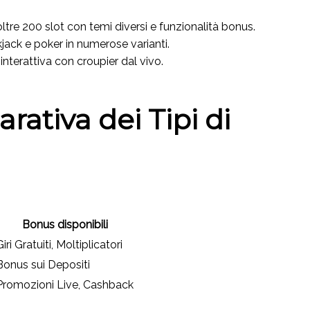
ltre 200 slot con temi diversi e funzionalità bonus.
jack e poker in numerose varianti.
nterattiva con croupier dal vivo.
ativa dei Tipi di
Bonus disponibili
Giri Gratuiti, Moltiplicatori
Bonus sui Depositi
Promozioni Live, Cashback