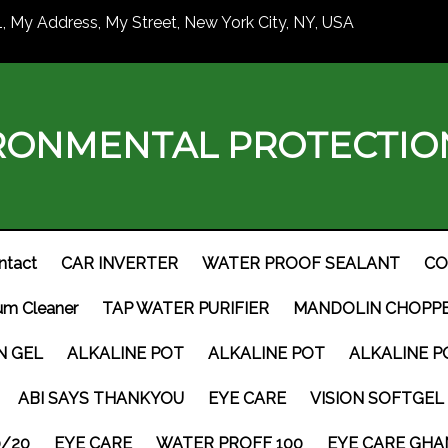
1, My Address, My Street, New York City, NY, USA
RONMENTAL PROTECTI
ntact
CAR INVERTER
WATER PROOF SEALANT
CO
um Cleaner
TAP WATER PURIFIER
MANDOLIN CHOPP
N GEL
ALKALINE POT
ALKALINE POT
ALKALINE P
ABI SAYS THANKYOU
EYE CARE
VISION SOFTGEL
0/20
EYE CARE
WATER PROFF 100
EYE CARE GHA