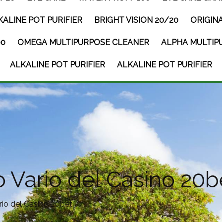
KALINE POT PURIFIER
BRIGHT VISION 20/20
ORIGIN
00
OMEGA MULTIPURPOSE CLEANER
ALPHA MULTIP
ALKALINE POT PURIFIER
ALKALINE POT PURIFIER
o Vario del Casino 20b
rio del Casino 20bet