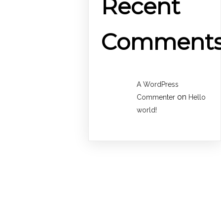
Recent
Comment
A WordPress
on
Commenter
Hello
world!