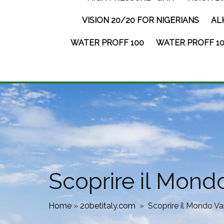
VISION 20/20 FOR NIGERIANS
AL
WATER PROFF 100
WATER PROFF 1
Scoprire il Mond
Home
»
20betitaly.com
»
Scoprire il Mondo Va