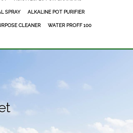
AL SPRAY
ALKALINE POT PURIFIER
URPOSE CLEANER
WATER PROFF 100
et