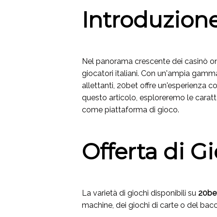
Introduzion
Nel panorama crescente dei casinò on
giocatori italiani. Con un'ampia gamma 
allettanti, 20bet offre un'esperienza c
questo articolo, esploreremo le caratter
come piattaforma di gioco.
Offerta di G
La varietà di giochi disponibili su
20be
machine, dei giochi di carte o del bac